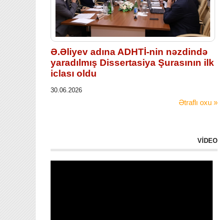
Ə.Əliyev adına ADHTİ-nin nəzdində
yaradılmış Dissertasiya Şurasının ilk
iclası oldu
30.06.2026
Ətraflı oxu »
VİDEO