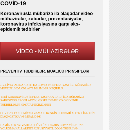
COVİD-19
Koronavirusla mübarizə ilə əlaqədar video-
mühazirələr, xəbərlər, prezentasiyalar,
koronavirus infeksiyasına qarşı əks-
epidemik tədbirlər
VİDEO - MÜHAZİRƏLƏR
PREVENTİV TƏDBİRLƏR, MÜALİCƏ PRİNSİPLƏRİ
Ə.ƏLİYEV ADINA ADHTİ-DA COVID-19 İNFEKSİYASI İLƏ MÜBARİZƏ
MÖVZUSUNDA ONLAYN TƏLİMLƏR KEÇİRİLİR
YENİ KORONAVİRUS İNFEKSİYASI (COVID-19) İLƏ MÜBARİZƏ
SAHƏSİNDƏ PROFİLAKTİK, ƏKSEPİDEMİK VƏ GİGİYENİK
TƏDBİRLƏRİN HƏYATA KEÇİRİLMƏSİ
COVİD-19 PANDEMİYASI ZAMANI KƏSKİN CƏRRAHİ XƏSTƏLİKLƏRİN
DİAQNOSTİKA VƏ MÜALİCƏSİ
HAMİLƏLİK VƏ ZAHILIQ DÖVRÜNDƏ SARS-COV-2 VİRUSUNA
YOLUXMA HALLARININ XÜSUSİYYƏTİ, DÖLƏ TƏSİRİ VƏ