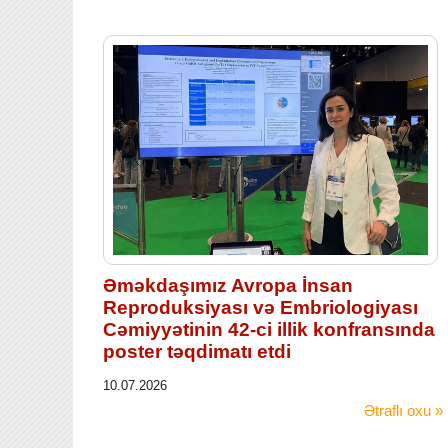
Əməkdaşımız Avropa İnsan
Reproduksiyası və Embriologiyası
Cəmiyyətinin 42-ci illik konfransında
poster təqdimatı etdi
10.07.2026
Ətraflı oxu »