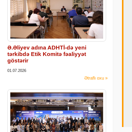
Ə.Əliyev adına ADHTİ-də yeni
tərkibdə Etik Komitə fəaliyyət
göstərir
01.07.2026
Ətraflı oxu »