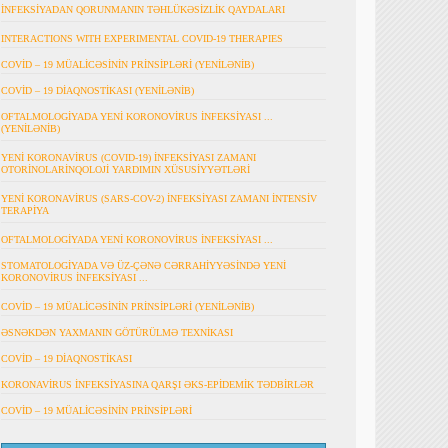
İNFEKSİYADAN QORUNMANIN TƏHLÜKƏSİZLİK QAYDALARI
INTERACTIONS WITH EXPERIMENTAL COVID-19 THERAPIES
COVİD – 19 MÜALİCƏSİNİN PRİNSİPLƏRİ (YENİLƏNİB)
COVİD – 19 DİAQNOSTİKASI (YENİLƏNİB)
OFTALMOLOGİYADA YENİ KORONOVİRUS İNFEKSİYASI ...
(YENİLƏNİB)
YENİ KORONAVİRUS (COVID-19) İNFEKSİYASI ZAMANI
OTORİNOLARİNQOLOJİ YARDIMIN XÜSUSİYYƏTLƏRİ
YENİ KORONAVİRUS (SARS-COV-2) İNFEKSİYASI ZAMANI İNTENSİV
TERAPİYA
OFTALMOLOGİYADA YENİ KORONOVİRUS İNFEKSİYASI ...
STOMATOLOGİYADA VƏ ÜZ-ÇƏNƏ CƏRRAHİYYƏSİNDƏ YENİ
KORONOVİRUS İNFEKSİYASI ...
COVİD – 19 MÜALİCƏSİNİN PRİNSİPLƏRİ (YENİLƏNİB)
ƏSNƏKDƏN YAXMANIN GÖTÜRÜLMƏ TEXNİKASI
COVİD – 19 DİAQNOSTİKASI
KORONAVİRUS İNFEKSİYASINA QARŞI ƏKS-EPİDEMİK TƏDBİRLƏR
COVİD – 19 MÜALİCƏSİNİN PRİNSİPLƏRİ