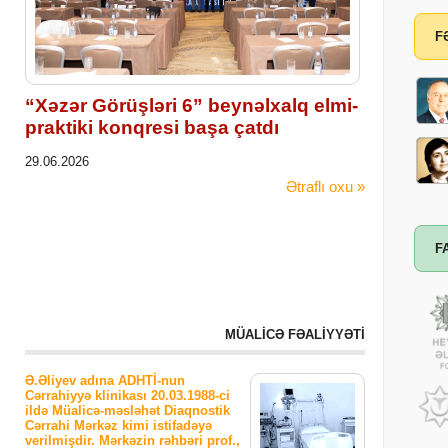
F
“Xəzər Görüşləri 6” beynəlxalq elmi-
praktiki konqresi başa çatdı
29.06.2026
Ətraflı oxu »
F
MÜALİCƏ FƏALİYYƏTİ
Ə.Əliyev adına ADHTİ-nun
Cərrahiyyə klinikası 20.03.1988-ci
ildə Müalicə-məsləhət Diaqnostik
Cərrahi Mərkəz kimi istifadəyə
verilmişdir. Mərkəzin rəhbəri prof.,