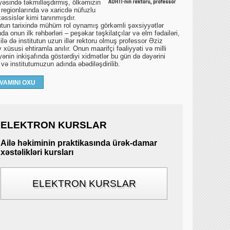
yəsində təkmilləşdirmiş, ölkəmizin
 regionlarında və xaricdə nüfuzlu
əssislər kimi tanınmışdır.
tutun tarixində mühüm rol oynamış görkəmli şəxsiyyətlər
da onun ilk rəhbərləri – peşəkar təşkilatçılar və elm fədailəri,
lə də institutun uzun illər rektoru olmuş professor Əziz
 xüsusi ehtiramla anılır. Onun maarifçi fəaliyyəti və milli
yənin inkişafında göstərdiyi xidmətlər bu gün də dəyərini
r və institutumuzun adında əbədiləşdirilib.
VAMINI OXU
ELEKTRON KURSLAR
Ailə həkiminin praktikasında ürək-damar
xəstəlikləri kursları
ELEKTRON KURSLAR