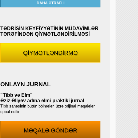
DAHA ƏTRAFLI
TƏDRİSİN KEYFİYYƏTİNİN MÜDAVİMLƏR
TƏRƏFİNDƏN QİYMƏTLƏNDİRİLMƏSİ
QİYMƏTLƏNDİRMƏ
ONLAYN JURNAL
"Tibb və Elm"
Əziz Əliyev adına elmi-praktiki jurnal.
Tibb sahəsinin bütün bölmələri üzrə orijinal məqalələr
qəbul edilir.
MƏQALƏ GÖNDƏR