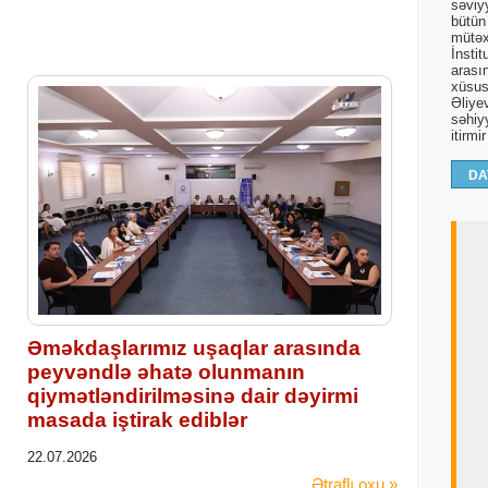
səviy
bütün
mütəx
İnsti
arasın
xüsusi
Əliyev
səhiy
itirmi
DA
Əməkdaşlarımız uşaqlar arasında
peyvəndlə əhatə olunmanın
qiymətləndirilməsinə dair dəyirmi
masada iştirak ediblər
22.07.2026
Ətraflı oxu »