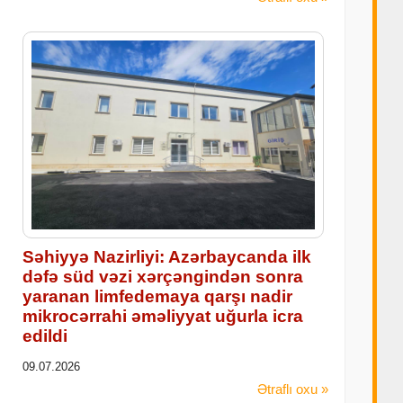
Səhiyyə Nazirliyi: Azərbaycanda ilk
dəfə süd vəzi xərçəngindən sonra
yaranan limfedemaya qarşı nadir
mikrocərrahi əməliyyat uğurla icra
edildi
09.07.2026
Ətraflı oxu »