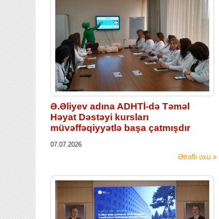
Ə.Əliyev adına ADHTİ-də Təməl
Həyat Dəstəyi kursları
müvəffəqiyyətlə başa çatmışdır
07.07.2026
Ətraflı oxu »