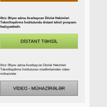
Əziz Əliyev adına Azərbaycan Dövlət Həkimləri
Təkmilləşdirmə İnstitutunda distant təhsil proqramı
fəaliyyətdədir.
DİSTANT TƏHSİL
Əziz Əliyev adına Azərbaycan Dövlət Həkimləri
Təkmilləşdirmə İnstitutunun müəllimlərindən video-
mühazirələr
VİDEO - MÜHAZİRƏLƏR