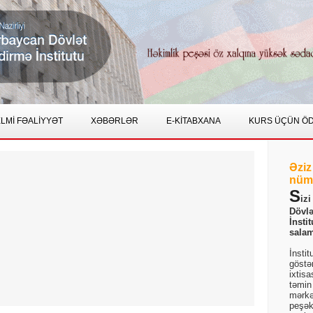
LMİ FƏALİYYƏT
XƏBƏRLƏR
E-KİTABXANA
KURS ÜÇÜN Ö
Əziz
nüma
S
iz
Dövlə
İnsti
salam
İnstit
göstə
ixtisa
təmin
mərkə
peşəka