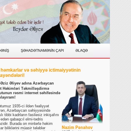
DƏNİŞ
ŞƏHADƏTNAMƏNİN ÇAPI
ƏLAQƏ
 həmkarlar və səhiyyə ictimaiyyətinin
yəndələri!
i Əziz Əliyev adına Azərbaycan
t Həkimləri Təkmilləşdirmə
tutunun rəsmi internet səhifəsində
layıram!
utumuz 1935-ci ildən fəaliyyət
rən, Azərbaycan səhiyyəsində
slı tibbi kadrların fasiləsiz inkişafını
 edən qabaqcıl elmi-tədris
zidir. Burada on minlərlə həkim
r biliklərini müasir tələblər