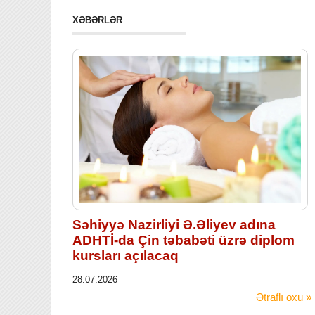
XƏBƏRLƏR
Səhiyyə Nazirliyi Ə.Əliyev adına
ADHTİ-da Çin təbabəti üzrə diplom
kursları açılacaq
28.07.2026
Ətraflı oxu »