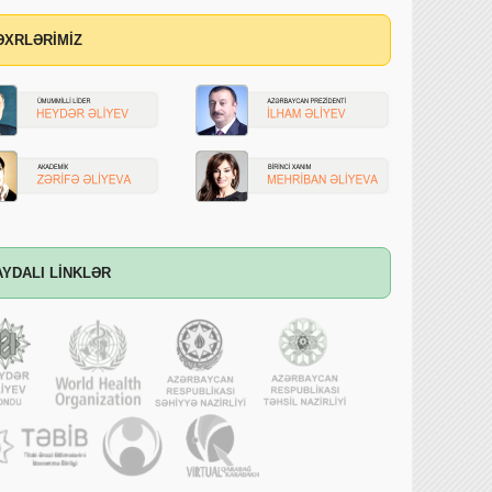
ƏXRLƏRİMİZ
AYDALI LİNKLƏR