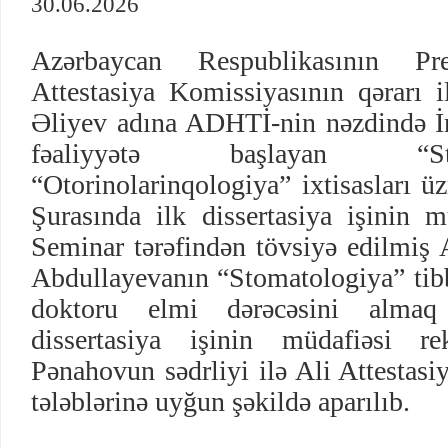
30.06.2026
Azərbaycan Respublikasının Pr
Attestasiya Komissiyasının qərarı i
Əliyev adına ADHTİ-nin nəzdində İns
fəaliyyətə başlayan “S
“Otorinolarinqologiya” ixtisasları ü
Şurasında ilk dissertasiya işinin m
Seminar tərəfindən tövsiyə edilmiş 
Abdullayevanın “Stomatologiya” tibb
doktoru elmi dərəcəsini almaq
dissertasiya işinin müdafiəsi r
Pənahovun sədrliyi ilə Ali Attestas
tələblərinə uyğun şəkildə aparılıb.