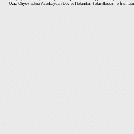
Əziz Əliyev adına Azərbaycan Dövlət Həkimləri Təkmilləşdirmə İnstitutu