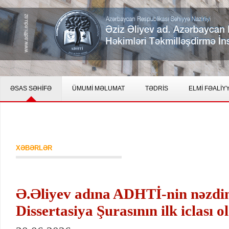
ƏSAS SƏHİFƏ
ÜMUMİ MƏLUMAT
TƏDRİS
ELMİ FƏALİY
XƏBƏRLƏR
Ə.Əliyev adına ADHTİ-nin nəzdi
Dissertasiya Şurasının ilk iclası o