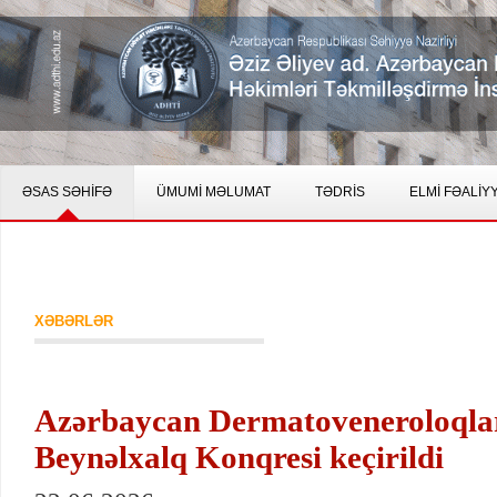
ƏSAS SƏHİFƏ
ÜMUMİ MƏLUMAT
TƏDRİS
ELMİ FƏALİY
XƏBƏRLƏR
Azərbaycan Dermatoveneroloqlar 
Beynəlxalq Konqresi keçirildi