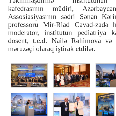
Təkmilləşdirmə İnstitutunun 
kafedrasının müdiri, Azərbayca
Assosiasiyasının sədri Sənan Kər
professoru Mir-Riad Cavad-zadə
moderator, institutun pediatriya k
dosent, t.e.d. Nailə Rəhimova və
məruzəçi olaraq iştirak etdilər.