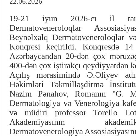
22.06.2026
19-21 iyun 2026-cı il tarix
Dermatoveneroloqlar Assosiasi
Beynəlxalq Dermatoveneroloqlar v
Konqresi keçirildi. Konqresdə 14
Azərbaycandan 20-dən çox məruzəçi
400-dən çox iştirakçı qeydiyyatdan k
Açılış mərasimində Ə.Əliyev ad
Həkimləri Təkmilləşdirmə İnstitut
Nazim Pənahov, Romanın "G. Mar
Dermatologiya və Venerologiya kafe
və müdiri professor Torello Lot
Akademiyasının akadem
Dermatovenerologiya Assosiasiyasını