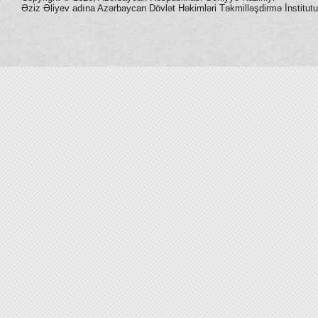
Əziz Əliyev adına Azərbaycan Dövlət Həkimləri Təkmilləşdirmə İnstitutu