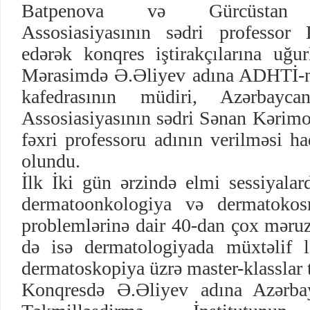
Batpenova və Gürcüstan De
Assosiasiyasının sədri professor 
edərək konqres iştirakçılarına uğurl
Mərasimdə Ə.Əliyev adına ADHTİ-n
kafedrasının müdiri, Azərbayca
Assosiasiyasının sədri Sənan Kərimo
fəxri professoru adının verilməsi ha
olundu.
İlk İki gün ərzində elmi sessiyalar
dermatoonkologiya və dermatokosm
problemlərinə dair 40-dan çox məruz
də isə dermatologiyada müxtəlif l
dermatoskopiya üzrə master-klasslar t
Konqresdə Ə.Əliyev adına Azərba