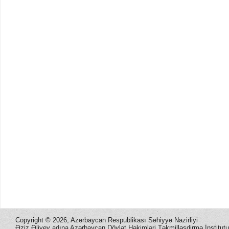
Copyright ©
2026, Azərbaycan Respublikası Səhiyyə Nazirliyi
Əziz Əliyev adına Azərbaycan Dövlət Həkimləri Təkmilləşdirmə İnstitutu