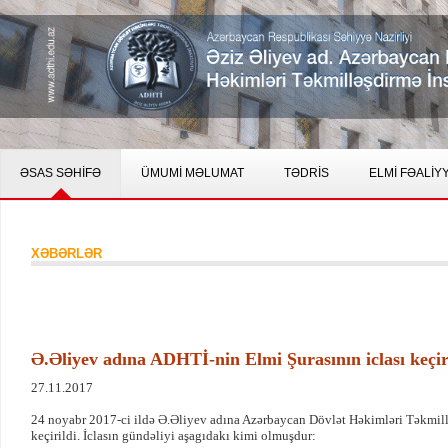
ƏSAS SƏHİFƏ
ÜMUMİ MƏLUMAT
TƏDRİS
ELMİ FƏALİY
XƏBƏRLƏR
Ə.Əliyev adına ADHTİ-nin Elmi Şurasının iclası keçir
27.11.2017
24 noyabr 2017-ci ildə Ə.Əliyev adına Azərbaycan Dövlət Həkimləri Təkmillə
keçirildi. İclasın gündəliyi aşagıdakı kimi olmuşdur: