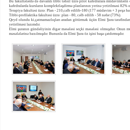
Bu fakultələrdə də davamlı tibbi təhsil üzrə pilot kafedralara müdavimləri
kafedralarda kursların komplektləşdirmə planlarının yerinə yetirilməsi 82% 
Terapiya fakultəsi üzrə: Plan - 210,cəlb edilib-180 (177 müdavim + 3 peşə haz
Tibbi-profilaktika fakultəsi üzrə: plan - 80, cəlb edilib - 58 nəfər (73%).
Qeyd olundu ki,çatmamazlıqları aradan götürmək üçün Elmi Şura tərəfindən 
yetirilməsi lazımdır.
Elmi şuranın gündəliyinin digər məsələsi seçki məsələsi olmuşdur. Onun mü
məsələlərinə baxılmışdır. Bununla da Elmi Şura öz işini başa çatdırmışdır.