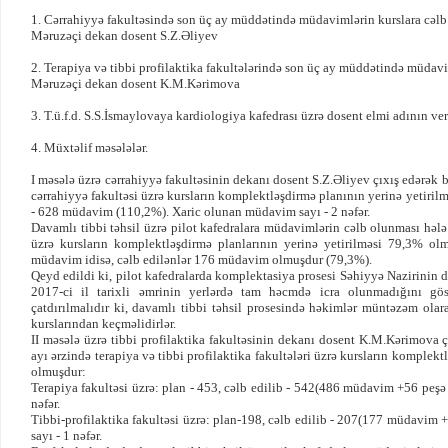
1. Cərrahiyyə fakultəsində son üç ay müddətində müdavimlərin kurslara cəl
Məruzəçi dekan dosent S.Z.Əliyev
2. Terapiya və tibbi profilaktika fakultələrində son üç ay müddətində müdav
Məruzəçi dekan dosent K.M.Kərimova
3. T.ü.f.d. S.S.İsmaylovaya kardiologiya kafedrası üzrə dosent elmi adının ve
4. Müxtəlif məsələlər.
I məsələ üzrə cərrahiyyə fakultəsinin dekanı dosent S.Z.Əliyev çıxış edərək bil
cərrahiyyə fakultəsi üzrə kursların komplektləşdirmə planının yerinə yetiril
- 628 müdavim (110,2%). Xaric olunan müdavim sayı - 2 nəfər.
Davamlı tibbi təhsil üzrə pilot kafedralara müdavimlərin cəlb olunması hələ
üzrə kursların komplektləşdirmə planlarının yerinə yetirilməsi 79,3% olm
müdavim idisə, cəlb edilənlər 176 müdavim olmuşdur (79,3%).
Qeyd edildi ki, pilot kafedralarda komplektasiya prosesi Səhiyyə Nazirinin d
2017-ci il tarixli əmrinin yerlərdə tam həcmdə icra olunmadığını göst
çatdırılmalıdır ki, davamlı tibbi təhsil prosesində həkimlər müntəzəm olaraq
kurslarından keçməlidirlər.
II məsələ üzrə tibbi profilaktika fakultəsinin dekanı dosent K.M.Kərimova çıx
ayı ərzində terapiya və tibbi profilaktika fakultələri üzrə kursların komplek
olmuşdur:
Terapiya fakultəsi üzrə: plan - 453, cəlb edilib - 542(486 müdavim +56 peşə
nəfər.
Tibbi-profilaktika fakultəsi üzrə: plan-198, cəlb edilib - 207(177 müdavim
sayı - 1 nəfər.