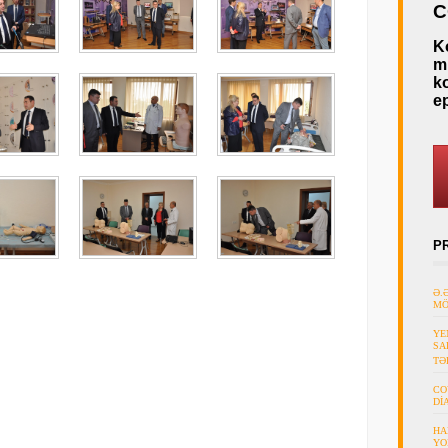
C
K
mü
k
e
P
Ə.
MÖ
YE
SA
TƏ
CO
Dİ
HA
YO