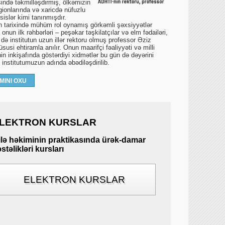
ində təkmilləşdirmiş, ölkəmizin
gionlarında və xaricdə nüfuzlu
islər kimi tanınmışdır.
un tarixində mühüm rol oynamış görkəmli şəxsiyyətlər
onun ilk rəhbərləri – peşəkar təşkilatçılar və elm fədailəri,
 də institutun uzun illər rektoru olmuş professor Əziz
susi ehtiramla anılır. Onun maarifçi fəaliyyəti və milli
in inkişafında göstərdiyi xidmətlər bu gün də dəyərini
ə institutumuzun adında əbədiləşdirilib.
MINI OXU
LEKTRON KURSLAR
ilə həkiminin praktikasında ürək-damar
stəlikləri kursları
ELEKTRON KURSLAR