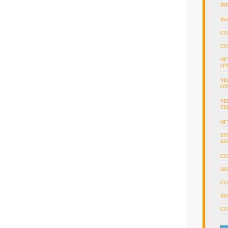
İN
IN
CO
CO
OF
(Y
YE
OT
YE
TE
OF
ST
KO
CO
ƏS
CO
KO
CO