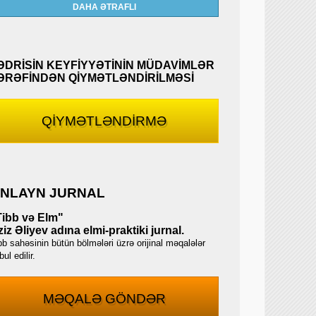
DAHA ƏTRAFLI
ƏDRİSİN KEYFİYYƏTİNİN MÜDAVİMLƏR
ƏRƏFİNDƏN QİYMƏTLƏNDİRİLMƏSİ
QİYMƏTLƏNDİRMƏ
NLAYN JURNAL
Tibb və Elm"
iz Əliyev adına elmi-praktiki jurnal.
bb sahəsinin bütün bölmələri üzrə orijinal məqalələr
ul edilir.
MƏQALƏ GÖNDƏR