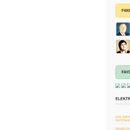
FƏX
FAY
ELEKTR
DÖŞ QƏFƏ
PROTOKO
DƏMİR DE