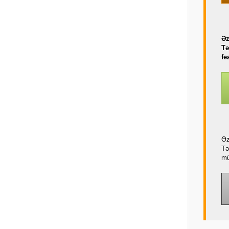
Əz
Tə
fə
Əz
Tə
mü