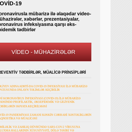
OVİD-19
oronavirusla mübarizə ilə əlaqədar video-
hazirələr, xəbərlər, prezentasiyalar,
oronavirus infeksiyasına qarşı əks-
pidemik tədbirlər
VİDEO - MÜHAZİRƏLƏR
REVENTİV TƏDBİRLƏR, MÜALİCƏ PRİNSİPLƏRİ
ƏLİYEV ADINA ADHTİ-DA COVID-19 İNFEKSİYASI İLƏ MÜBARİZƏ
VZUSUNDA ONLAYN TƏLİMLƏR KEÇİRİLİR
Nİ KORONAVİRUS İNFEKSİYASI (COVID-19) İLƏ MÜBARİZƏ
HƏSİNDƏ PROFİLAKTİK, ƏKSEPİDEMİK VƏ GİGİYENİK
DBİRLƏRİN HƏYATA KEÇİRİLMƏSİ
VİD-19 PANDEMİYASI ZAMANI KƏSKİN CƏRRAHİ XƏSTƏLİKLƏRİN
AQNOSTİKA VƏ MÜALİCƏSİ
MİLƏLİK VƏ ZAHILIQ DÖVRÜNDƏ SARS-COV-2 VİRUSUNA
LUXMA HALLARININ XÜSUSİYYƏTİ, DÖLƏ TƏSİRİ VƏ