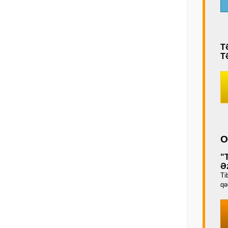
T
T
O
"
Əz
Ti
qəb