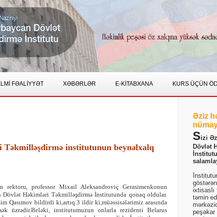
LMİ FƏALİYYƏT
XƏBƏRLƏR
E-KİTABXANA
KURS ÜÇÜN Ö
Əziz h
nümay
S
izi Ə
 Təkmilləşdirmə institutunun beynəlxalq
Dövlət 
İnstitut
salamla
İnstitut
göstərən
n rektoru, professor Mixail Aleksandroviç Gerasimenkonun
ixtisaslı
 Dövlət Həkimləri Təkmilləşdirmə İnstitutunda qonaq oldular.
təmin ed
 Qasımov bildirdi ki,artıq 3 ildir ki,müəssisələrimiz arasında
mərkəzid
k üzrədir.Beləki, institutumuzun onlarla rezidenti Belarus
peşəkar b