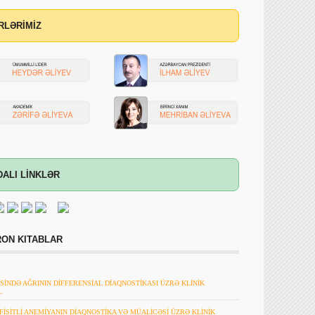
RLƏRİMİZ
DALI LİNKLƏR
ON KITABLAR
SİNDƏ AĞRININ DİFFERENSİAL DİAQNOSTİKASI ÜZRƏ KLİNİK
L
FİSİTLİ ANEMİYANIN DİAQNOSTİKA VƏ MÜALİCƏSİ ÜZRƏ KLİNİK