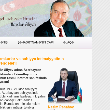
DƏNİŞ
ŞƏHADƏTNAMƏNİN ÇAPI
ƏLAQƏ
əmkarlar və səhiyyə ictimaiyyətinin
əndələri!
ziz Əliyev adına Azərbaycan
Həkimləri Təkmilləşdirmə
unun rəsmi internet səhifəsində
yıram!
umuz 1935-ci ildən fəaliyyət
, Azərbaycan səhiyyəsində
 tibbi kadrların fasiləsiz inkişafını
ən qabaqcıl elmi-tədris
ir. Burada on minlərlə həkim
iliklərini müasir tələblər