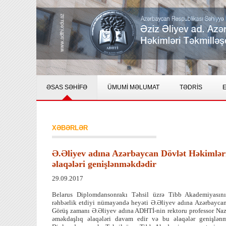
ƏSAS SƏHİFƏ
ÜMUMİ MƏLUMAT
TƏDRİS
E
XƏBƏRLƏR
Ə.Əliyev adına Azərbaycan Dövlət Həkimləri
əlaqələri genişlənməkdədir
29.09.2017
Belarus Diplomdansonrakı Təhsil üzrə Tibb Akademiyasını
rəhbərlik etdiyi nümayəndə heyəti Ə.Əliyev adına Azərbaycan
Görüş zamanı Ə.Əliyev adına ADHTİ-nin rektoru professor Nazim
əməkdaşlıq əlaqələri davam edir və bu əlaqələr genişlənmə