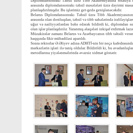
Diplomdansonrakı Təhsil üzrə Tibb Akademiyasına rotasiya ol
arasında diplomdansonrakı təhsil məsələləri üzrə dəyirmi masa 
planlaşdırılmışdır. Bu işlərimiz get-gedə genişlənəcəkdir.
Belarus Diplomdansonrakı Təhsil üzrə Tibb Akademiyasının 
arasında olan dostluqdan, təhsil və tibb sahələrində irəliləyişl
uğur və nailiyyətlərdən bəhs edərək bildirdi ki, diplomdan son
olan işlər planlaşdırılır. Yaranmış əlaqələri inkişaf etdirmək lazı
Müzakirələr zamanı Belarus və Azərbaycanın tibb təhsili verən
haqqında fikir mübadiləsi aparıldı.
Sonra rektorlar Ə.Əliyev adına ADHTİ-nin bir neçə kafedrasında
mərkəzlərin işləri ilə taniş oldular. Bildirildi ki, bu avadanlıq
metodlarına yiyələnməlırinda əvəzsiz xidmət göstərir.