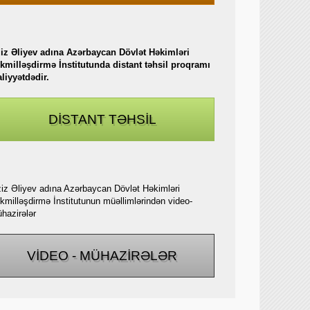
iz Əliyev adına Azərbaycan Dövlət Həkimləri
kmilləşdirmə İnstitutunda distant təhsil proqramı
aliyyətdədir.
DİSTANT TƏHSİL
iz Əliyev adına Azərbaycan Dövlət Həkimləri
kmilləşdirmə İnstitutunun müəllimlərindən video-
hazirələr
VİDEO - MÜHAZİRƏLƏR