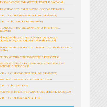
FEKSİYADAN QORUNMANIN TƏHLÜKƏSİZLİK QAYDALARI
TERACTIONS WITH EXPERIMENTAL COVID-19 THERAPIES
VİD – 19 MÜALİCƏSİNİN PRİNSİPLƏRİ (YENİLƏNİB)
VİD – 19 DİAQNOSTİKASI (YENİLƏNİB)
TALMOLOGİYADA YENİ KORONOVİRUS İNFEKSİYASI ...
ENİLƏNİB)
Nİ KORONAVİRUS (COVID-19) İNFEKSİYASI ZAMANI
ORİNOLARİNQOLOJİ YARDIMIN XÜSUSİYYƏTLƏRİ
Nİ KORONAVİRUS (SARS-COV-2) İNFEKSİYASI ZAMANI İNTENSİV
RAPİYA
TALMOLOGİYADA YENİ KORONOVİRUS İNFEKSİYASI ...
OMATOLOGİYADA VƏ ÜZ-ÇƏNƏ CƏRRAHİYYƏSİNDƏ YENİ
RONOVİRUS İNFEKSİYASI ...
VİD – 19 MÜALİCƏSİNİN PRİNSİPLƏRİ (YENİLƏNİB)
NƏKDƏN YAXMANIN GÖTÜRÜLMƏ TEXNİKASI
VİD – 19 DİAQNOSTİKASI
RONAVİRUS İNFEKSİYASINA QARŞI ƏKS-EPİDEMİK TƏDBİRLƏR
VİD – 19 MÜALİCƏSİNİN PRİNSİPLƏRİ