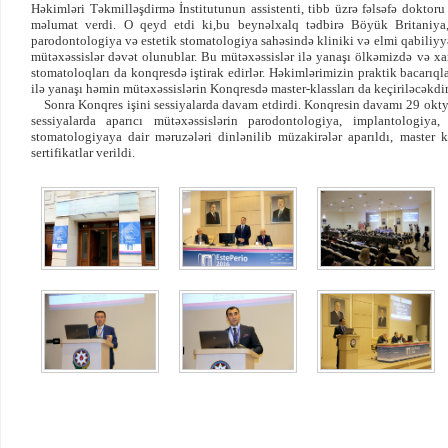
Həkimləri Təkmilləşdirmə İnstitutunun assistenti, tibb üzrə fəlsəfə dokt
məlumat verdi. O qeyd etdi ki,bu beynəlxalq tədbirə Böyük Britaniya,
parodontologiya və estetik stomatologiya sahəsində kliniki və elmi qabiliyy
mütəxəssislər dəvət olunublar. Bu mütəxəssislər ilə yanaşı ölkəmizdə və xa
stomatoloqları da konqresdə iştirak edirlər. Həkimlərimizin praktik bacarıql
ilə yanaşı həmin mütəxəssislərin Konqresdə master-klassları da keçiriləcəkdir
Sonra Konqres işini sessiyalarda davam etdirdi. Konqresin davamı 29 oktya
sessiyalarda aparıcı mütəxəssislərin parodontologiya, implantologiya
stomatologiyaya dair məruzələri dinlənilib müzakirələr aparıldı, master kl
sertifikatlar verildi.