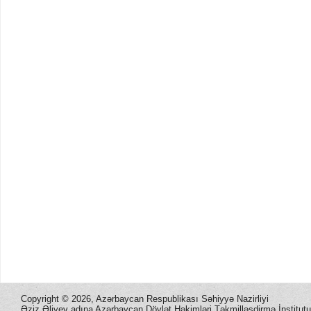
Copyright ©
2026, Azərbaycan Respublikası Səhiyyə Nazirliyi
Əziz Əliyev adına Azərbaycan Dövlət Həkimləri Təkmilləşdirmə İnstitutu