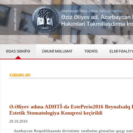
ƏSAS SƏHİFƏ
ÜMUMİ MƏLUMAT
TƏDRİS
ELMİ FƏALİY
XƏBƏRLƏR
Ə.Əliyev adına ADHTİ-də EstePerio2016 Beynəlxalq 
Estetik Stomatologiya Konqresi keçirildi
29.10.2016
Azərbaycan Respublikasında dövlətimiz tərəfindən göstərilən qaygı nətic