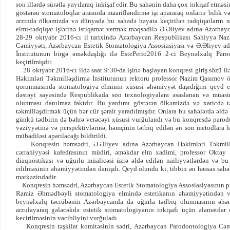
son illərdə sürətlə yayılaraq inkişaf edir. Bu sahənin daha çox inkişaf etməs
göstərən stomatoloqlar arasında maarifləndirmə işi apararaq onların bilik və
ərzində ölkəmizdə və dünyada bu sahədə həyata keçirilən tədqiqatların 
elmi-tədqiqat işlərinə istiqamət vermək məqsədilə Ə.Əliyev adına Azərbay
28-29 oktyabr 2016-cı il tarixində Azərbaycan Respublikası Səhiyyə Nazi
Cəmiyyəti, Azərbaycan Estetik Stomatologiya Assosiasiyası və Ə.Əliyev a
İnstitutunun birgə əməkdaşlığı ilə EstePerio2016 2-ci Beynəlxalq Par
keçirilmişdir.
28 oktyabr 2016-cı ildə saat 9:30-da işinə başlayan konqresi giriş sözü il
Həkimləri Təkmilləşdirmə İnstitutunun rektoru professor Nazim Qasımov ö
qorunmasında stomatologiya elminin xüsusi əhəmiyyət daşıdığını qeyd et
dəstəyi sayəsində Respublikada son texnologiyalara əsaslanan və müasir
olunması danılmaz faktdır. Bu yardımı göstərən ölkəmizdə və xaricdə təh
təkmilləşdirmək üçün hər cür şərait yaradılmışdır. Onlara bu sahələrdə əld
günkü tədbirin də bəhrə verəcəyi xüsusi vurğulandı və bu konqresdə parod
vəziyyətinə və perspektivlərinə, həmçinin tətbiq edilən ən son metodlara 
mübadiləsi aparılacağı bildirildi.
Konqresin həmsədri, Ə.Əliyev adına Azərbaycan Həkimləri Təkmilləş
cərrahiyyəsi kafedrasının müdiri, əməkdar elm xadimi, professor Oktay 
diaqnostikası və uğurlu müalicəsi üzrə əldə edilən nailiyyətlərdən və bu
edilməsinin əhəmiyyətindən danışdı. Qeyd olundu ki, tibbin ən həssas sahə
mərkəzindədir.
Konqresin həmsədri, Azərbaycan Estetik Stomatologiya Assosiasiyasının pre
Ramiz Əhmədbəyli stomatologiya elmində estetikanın əhəmiyyətindən və
beynəlxalq təcrübənin Azərbaycanda da uğurla tədbiq olunmasının əhəm
arzulayaraq gələcəkdə estetik stomatologiyanın inkişafı üçün əlamətdar 
kecirilməsinin vacibliyini vurğuladı.
Konqresin təşkilat komitəsinin sədri, Azərbaycan Parodontologiya Cəmi