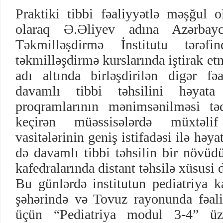
Praktiki tibbi fəaliyyətlə məşğul
olaraq Ə.Əliyev adına Azərbay
Təkmilləşdirmə İnstitutu tərəfi
təkmilləşdirmə kurslarında iştirak e
adı altında birləşdirilən digər fəa
davamlı tibbi təhsilini həyata
proqramlarının mənimsənilməsi təd
keçirən müəssisələrdə müxtəlif
vasitələrinin geniş istifadəsi ilə həyat
də davamlı tibbi təhsilin bir növüdü
kafedralarında distant təhsilə xüsusi di
Bu günlərdə institutun pediatriya k
şəhərində və Tovuz rayonunda fəaliy
üçün “Pediatriya modul 3-4” üzr