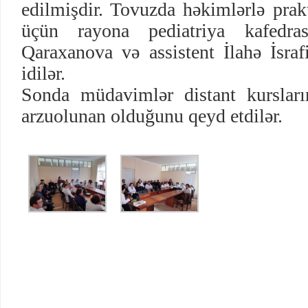
edilmişdir. Tovuzda həkimlərlə prak
üçün rayona pediatriya kafedra
Qaraxanova və assistent İlahə İsr
idilər.
Sonda müdavimlər distant kursları
arzuolunan olduğunu qeyd etdilər.