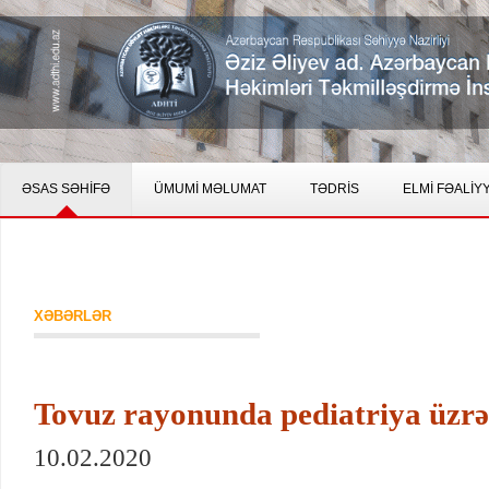
ƏSAS SƏHİFƏ
ÜMUMİ MƏLUMAT
TƏDRİS
ELMİ FƏALİY
XƏBƏRLƏR
Tovuz rayonunda pediatriya üzrə 
10.02.2020