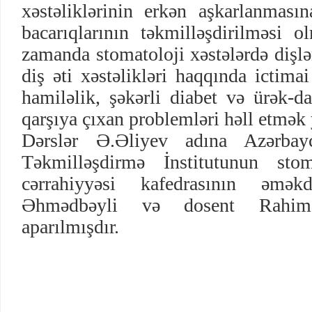
xəstəliklərinin erkən aşkarlanmasın
bacarıqlarının təkmilləşdirilməsi o
zamanda stomatoloji xəstələrdə dişlə
diş əti xəstəlikləri haqqında ictima
hamiləlik, şəkərli diabet və ürək-d
qarşıya çıxan problemləri həll etmək y
Dərslər Ə.Əliyev adına Azərbay
Təkmilləşdirmə İnstitutunun sto
cərrahiyyəsi kafedrasının əmək
Əhmədbəyli və dosent Rahim 
aparılmışdır.