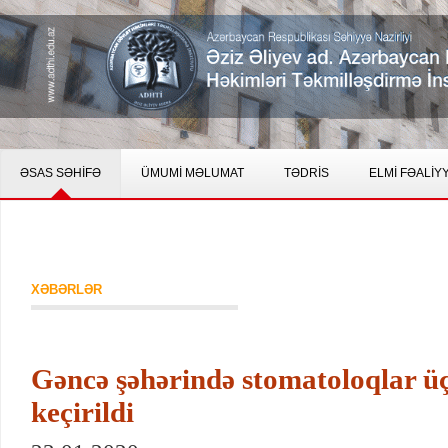
ƏSAS SƏHİFƏ
ÜMUMİ MƏLUMAT
TƏDRİS
ELMİ FƏALİY
XƏBƏRLƏR
Gəncə şəhərində stomatoloqlar ü
keçirildi