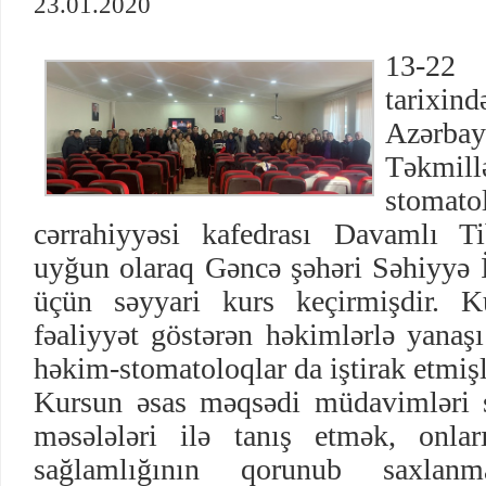
23.01.2020
13-22
tarixi
Azərba
Təkmil
stomat
cərrahiyyəsi kafedrası Davamlı T
uyğun olaraq Gəncə şəhəri Səhiyyə İ
üçün səyyari kurs keçirmişdir. K
fəaliyyət göstərən həkimlərlə yanaş
həkim-stomatoloqlar da iştirak etmişl
Kursun əsas məqsədi müdavimləri s
məsələləri ilə tanış etmək, onlar
sağlamlığının qorunub saxlanm