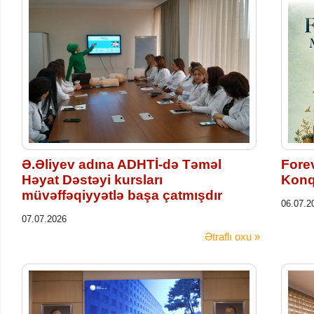
Ə.Əliyev adına ADHTİ-də Təməl
Fore
Həyat Dəstəyi kursları
Konqr
müvəffəqiyyətlə başa çatmışdır
06.07.2
07.07.2026
Ətraflı oxu »