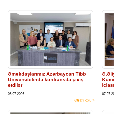
Əməkdaşlarımız Azərbaycan Tibb
Ə.Əl
Universitetində konfransda çıxış
Komis
etdilər
iclası
08.07.2026
07.07.2
Ətraflı oxu »