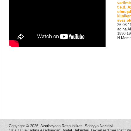
verilmi
t.e.d. 
olmuşdu
klinika
əvəz o
26.08.19
adına AD
1990-199
N.Məmmə
Copyright ©
2026, Azərbaycan Respublikası Səhiyyə Nazirliyi
Əziz Əliyev adına Azərbaycan Dövlət Həkimləri Təkmilləşdirmə İnstitutu