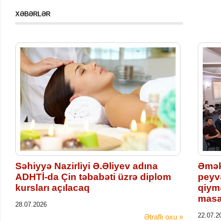
XƏBƏRLƏR
Səhiyyə Nazirliyi Ə.Əliyev adına
Əmək
ADHTİ-da Çin təbabəti üzrə diplom
peyv
kursları açılacaq
qiymə
masad
28.07.2026
22.07.2
Ətraflı oxu »