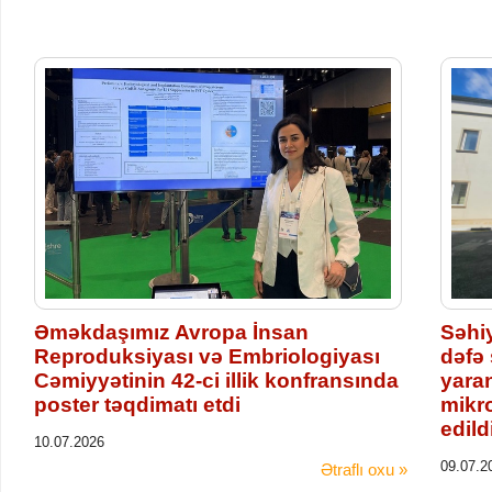
Əməkdaşımız Avropa İnsan
Səhiy
Reproduksiyası və Embriologiyası
dəfə
Cəmiyyətinin 42-ci illik konfransında
yara
poster təqdimatı etdi
mikro
edild
10.07.2026
09.07.2
Ətraflı oxu »