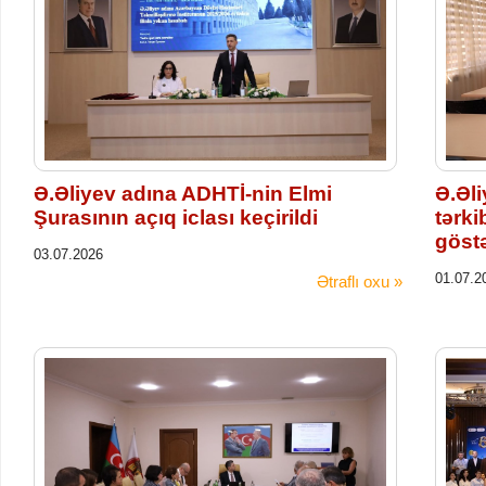
Ə.Əliyev adına ADHTİ-nin Elmi
Ə.Əl
Şurasının açıq iclası keçirildi
tərki
göstə
03.07.2026
01.07.2
Ətraflı oxu »