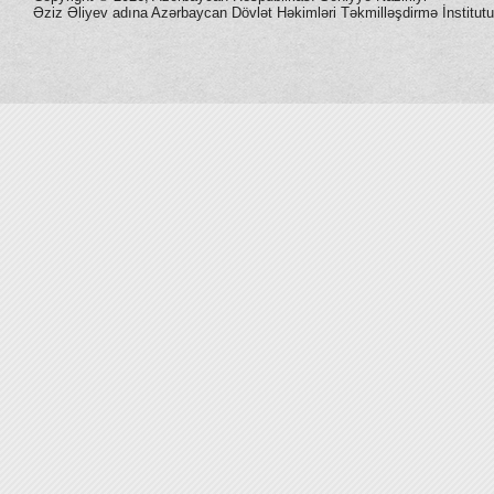
Əziz Əliyev adına Azərbaycan Dövlət Həkimləri Təkmilləşdirmə İnstitutu