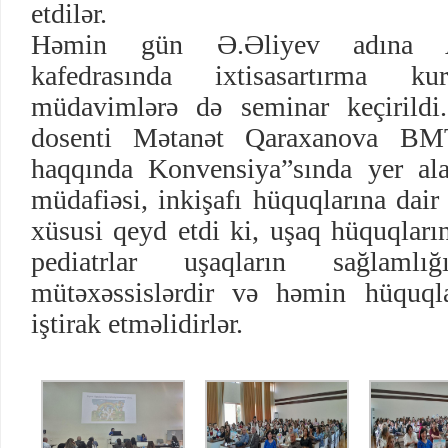
etdilər.
Həmin gün Ə.Əliyev adına AD
kafedrasında ixtisasartırma k
müdavimlərə də seminar keçirildi
dosenti Mətanət Qaraxanova BMT
haqqında Konvensiya”sında yer ala
müdafiəsi, inkişafı hüquqlarına dair
xüsusi qeyd etdi ki, uşaq hüquqları
pediatrlar uşaqların sağlaml
mütəxəssislərdir və həmin hüquql
iştirak etməlidirlər.