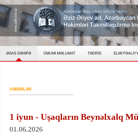
ƏSAS SƏHİFƏ
ÜMUMİ MƏLUMAT
TƏDRİS
ELMİ FƏALİY
XƏBƏRLƏR
1 iyun - Uşaqların Beynəlxalq M
01.06.2026