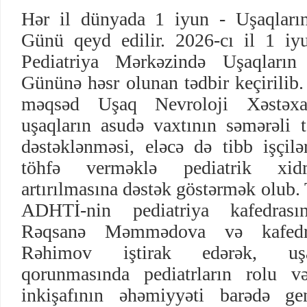
Hər il dünyada 1 iyun - Uşaqları
Günü qeyd edilir. 2026-cı il 1 iy
Pediatriya Mərkəzində Uşaqların
Gününə həsr olunan tədbir keçirilib.
məqsəd Uşaq Nevroloji Xəstəxa
uşaqların asudə vaxtının səmərəli tə
dəstəklənməsi, eləcə də tibb işçilə
töhfə verməklə pediatrik xidmə
artırılmasına dəstək göstərmək olub.
ADHTİ-nin pediatriya kafedrası
Rəqsanə Məmmədova və kafedran
Rəhimov iştirak edərək, uşaq
qorunmasında pediatrların rolu və
inkişafının əhəmiyyəti barədə ge