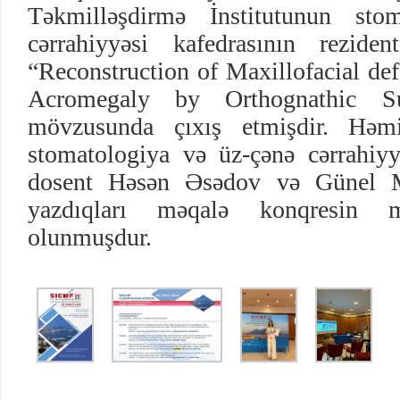
Təkmilləşdirmə İnstitutunun sto
cərrahiyyəsi kafedrasının rezide
“Reconstruction of Maxillofacial def
Acromegaly by Orthognathic Su
mövzusunda çıxış etmişdir. Həm
stomatologiya və üz-çənə cərrahiyy
dosent Həsən Əsədov və Günel Mu
yazdıqları məqalə konqresin
olunmuşdur.