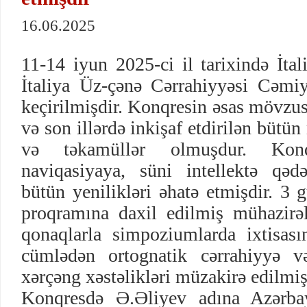
16.06.2025
11-14 iyun 2025-ci il tarixində İta
İtaliya Üz-çənə Cərrahiyyəsi Cəmi
keçirilmişdir. Konqresin əsas mövzu
və son illərdə inkişaf etdirilən bütü
və təkamüllər olmuşdur. Konqr
naviqasiyaya, süni intellektə qəd
bütün yenilikləri əhatə etmişdir. 3
proqramına daxil edilmiş mühazirəl
qonaqlarla simpoziumlarda ixtisası
cümlədən ortognatik cərrahiyyə v
xərçəng xəstəlikləri müzakirə edilmiş
Konqresdə Ə.Əliyev adına Azərba