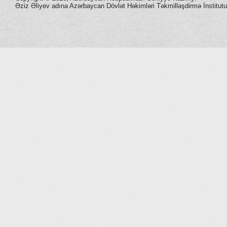
Əziz Əliyev adına Azərbaycan Dövlət Həkimləri Təkmilləşdirmə İnstitutu