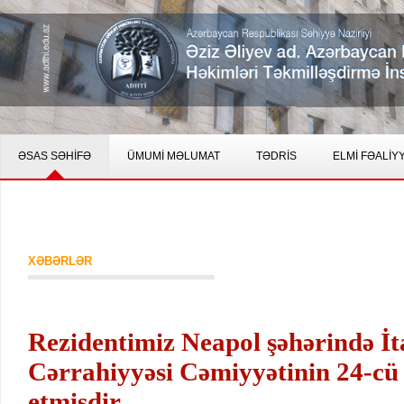
ƏSAS SƏHİFƏ
ÜMUMİ MƏLUMAT
TƏDRİS
ELMİ FƏALİY
XƏBƏRLƏR
Rezidentimiz Neapol şəhərində İt
Cərrahiyyəsi Cəmiyyətinin 24-cü
etmişdir