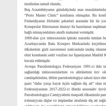
tərəfindən təmsil olundu.
Baş Assambleyanın gündəliyində əsas məsələlərindən 
“Perio Master Clinic” konfransı olmuşdur. Bu konf
Finlandiyanın Helsinki şəhərləri arasında bir ilə 
Konqreslər Bürosunun dəstəyi ilə hazırlanan təqdimatın
bağlı nümayəndələrə ətraflı məlumat vermişdir.
1000-dən çox mütəxəssisin iştirakı nəzərdə tutulan be
Azərbaycanda Bakı Konqres Mərkəzində keçirilməs
ölkələrinin gizli səsverməsi nəticəsində təsdiq olunm
elmi komitənin sədri vəzifəsi isə İspaniyanın Madrid
həvalə edilmişdir.
Avropa Parodontologya Federasiyası 1991-ci ildə t
sağlamlığı mütəxəssislərinin və alimlərinin üzv o
cəmləşdirindən, tibbin parodontologiya sahəsi üzrə elmi
şuarı “daha yaxşı həyat üçün sağlam diş əti” olan nü
Federasiyasının 2017-2022-ci illərdə assosiativ üz
Parodontologiya Cəmiyyətinin məqsədi ölkəmizdə paro
ictimaiyyətə dişlər və implantlar ətrafında diş əti sağ