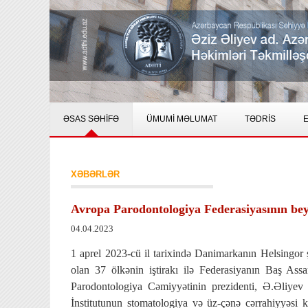
ƏSAS SƏHİFƏ
ÜMUMİ MƏLUMAT
TƏDRİS
E
XƏBƏRLƏR
Avropa Parodontologiya Federasiyasının bey
04.04.2023
1 aprel 2023-cü il tarixində Danimarkanın Helsingor
olan 37 ölkənin iştirakı ilə Federasiyanın Baş Ass
Parodontologiya Cəmiyyətinin prezidenti, Ə.Əliyev
İnstitutunun stomatologiya və üz-çənə cərrahiyyəsi 