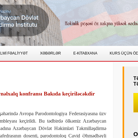
LMİ FƏALİYYƏT
XƏBƏRLƏR
E-KİTABXANA
KURS ÜÇÜN Ö
T
T
nəlxalq konfransı Bakıda keçiriləcəkdir
 şəhərində Avropa Parodontologiya Federasiyasına üzv
ambleyası keçirildi. Bu tədbirdə ölkəmiz Azərbaycan
 adına Azərbaycan Dövlət Həkimləri Təkmilləşdirmə
O
kafedrasının dosenti, parodontoloq Cavid Əhmədbəyli