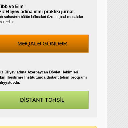
Tibb və Elm"
iz Əliyev adına elmi-praktiki jurnal.
bb sahəsinin bütün bölmələri üzrə orijinal məqalələr
ul edilir.
MƏQALƏ GÖNDƏR
iz Əliyev adına Azərbaycan Dövlət Həkimləri
kmilləşdirmə İnstitutunda distant təhsil proqramı
aliyyətdədir.
DİSTANT TƏHSİL