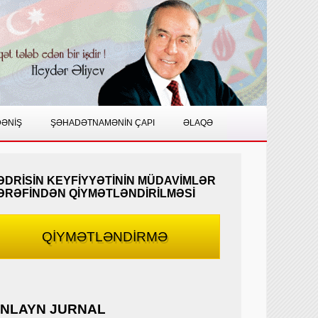
DƏNİŞ
ŞƏHADƏTNAMƏNİN ÇAPI
ƏLAQƏ
ƏDRİSİN KEYFİYYƏTİNİN MÜDAVİMLƏR
ƏRƏFİNDƏN QİYMƏTLƏNDİRİLMƏSİ
QİYMƏTLƏNDİRMƏ
NLAYN JURNAL