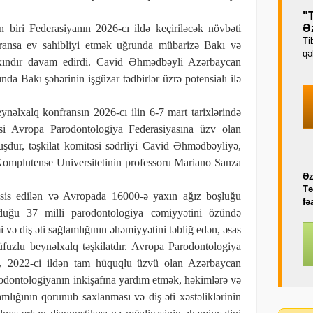
"
biri Federasiyanın 2026-cı ildə keçiriləcək növbəti
Əz
Ti
ransa ev sahibliyi etmək uğrunda mübarizə Bakı və
qəb
yaxındır davam edirdi. Cavid Əhmədbəyli Azərbaycan
da Bakı şəhərinin işgüzar tədbirlər üzrə potensialı ilə
ynəlxalq konfransın 2026-cı ilin 6-7 mart tarixlərində
i Avropa Parodontologiya Federasiyasına üzv olan
uşdur, təşkilat komitəsi sədrliyi Cavid Əhmədbəyliyə,
 Komplutense Universitetinin professoru Mariano Sanza
Əz
Tə
əsis edilən və Avropada 16000-ə yaxın ağız boşluğu
fə
lduğu 37 milli parodontologiya cəmiyyətini özündə
 və diş əti sağlamlığının əhəmiyyətini təbliğ edən, əsas
fuzlu beynəlxalq təşkilatdır. Avropa Parodontologiya
vü, 2022-ci ildən tam hüquqlu üzvü olan Azərbaycan
dontologiyanın inkişafına yardım etmək, həkimlərə və
lamlığının qorunub saxlanması və diş əti xəstəliklərinin