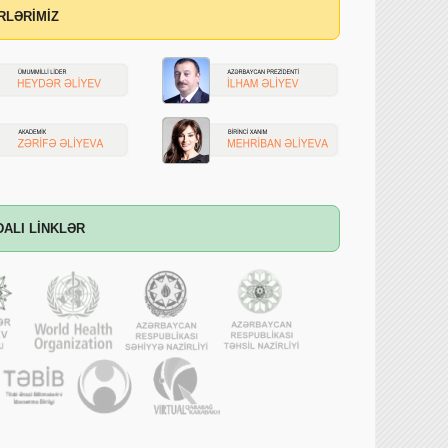
RLƏRİMİZ
DALI LİNKLƏR