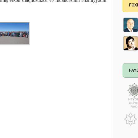
rılmış erkən diaqnostikası və müalicəsinin əhəmiyyətini
FƏX
FAY