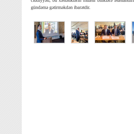
ciddiyyəti, bu xəstəliklərin müasir biliklərə əsaslandı
gündəmə gətirməkdən ibarətdir.