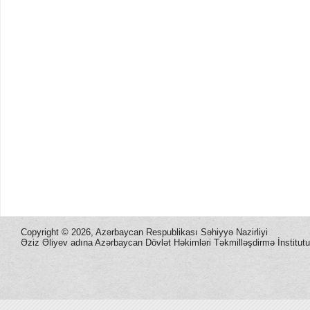
Copyright ©
2026, Azərbaycan Respublikası Səhiyyə Nazirliyi
Əziz Əliyev adına Azərbaycan Dövlət Həkimləri Təkmilləşdirmə İnstitutu