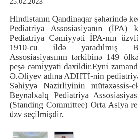
25.02.2023
Hindistanın Qandinaqar şəhərində ke
Pediatriya Assosiasiyanın (İPA) 
Pediatriya Cəmiyyəti İPA-nın üzvl
1910-cu ildə yaradılmış Bey
Assosiasiyasının tərkibinə 149 ölk
peşə cəmiyyəti daxildir.Eyni zamand
Ə.Əliyev adına ADHTİ-nin pediatriya
Səhiyyə Nazirliyinin mütəxəssis-
Beynəlxalq Pediatriya Assosiasiya
(Standing Committee) Orta Asiya reg
üzv seçilmişdir.