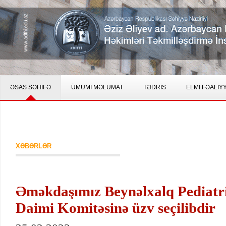
ƏSAS SƏHİFƏ
ÜMUMİ MƏLUMAT
TƏDRİS
ELMİ FƏALİY
XƏBƏRLƏR
Əməkdaşımız Beynəlxalq Pediatri
Daimi Komitəsinə üzv seçilibdir