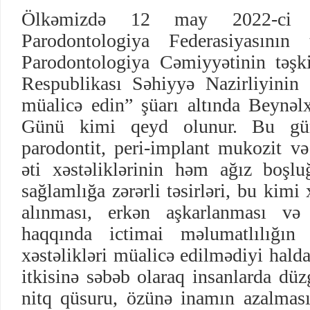
Ölkəmizdə 12 may 2022-ci i
Parodontologiya Federasiyasının 
Parodontologiya Cəmiyyətinin təşki
Respublikası Səhiyyə Nazirliyinin d
müalicə edin” şüarı altında Beynəl
Günü kimi qeyd olunur. Bu gün
parodontit, peri-implant mukozit və
əti xəstəliklərinin həm ağız boş
sağlamlığa zərərli təsirləri, bu kimi 
alınması, erkən aşkarlanması və 
haqqında ictimai məlumatlılığın a
xəstəlikləri müalicə edilmədiyi halda
itkisinə səbəb olaraq insanlarda düz
nitq qüsuru, özünə inamın azalması