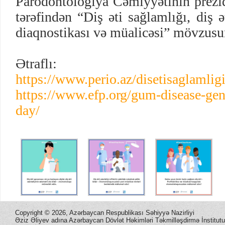
Parodontologiya Cəmiyyətinin prez
tərəfindən “Diş əti sağlamlığı, diş ə
diaqnostikası və müalicəsi” mövzus
Ətraflı:
https://www.perio.az/disetisaglamlig
https://www.efp.org/gum-disease-gen
day/
Copyright ©
2026, Azərbaycan Respublikası Səhiyyə Nazirliyi
Əziz Əliyev adına Azərbaycan Dövlət Həkimləri Təkmilləşdirmə İnstitutu