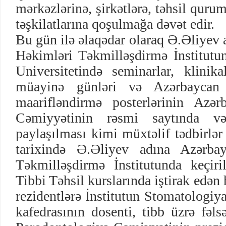
mərkəzlərinə, şirkətlərə, təhsil qurum
təşkilatlarına qoşulmağa dəvət edir.
Bu gün ilə əlaqədar olaraq Ə.Əliyev
Həkimləri Təkmilləşdirmə İnstitut
Universitetində seminarlar, klinika
müayinə günləri və Azərbaycan 
maarifləndirmə posterlərinin Azər
Cəmiyyətinin rəsmi saytında və
paylaşılması kimi müxtəlif tədbirlər
tarixində Ə.Əliyev adına Azərba
Təkmilləşdirmə İnstitutunda keçir
Tibbi Təhsil kurslarında iştirak edə
rezidentlərə İnstitutun Stomatologiy
kafedrasının dosenti, tibb üzrə fəl