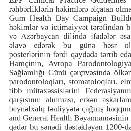
rəhbərliklərin həkimlərə əlçatan olm
Gum Health Day Campaign Builder 
həkimlər və ictimaiyyət tərəfindən bi
və Azərbaycan dilində ifadələr əsa
əlavə edərək bu günə həsr olu
posterlərinin fərdi qaydada tərtib e
Həmçinin, Avropa Parodontologiya
Sağlamlığı Günü çərçivəsində ölkəm
parodontoloqları, stomatoloqları, elm
tibb mütəxəssislərini Federasiyanın
qarşısının alınması, erkən aşkarla
beynəlxalq fəaliyyətə çağırış haqqı
and General Health Bəyannaməsinin i
qədər bu sənədi dəstəkləyən 1200-də