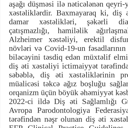
aşağı düşməsi ilə nəticələnən qeyri-
xəstəliklərdir. Baxmayaraq ki, diş ə
damar xəstəlikləri, şəkərli di
çatışmazlığı, hamiləlik ağırlaşma
Alzheimer xəstəliyi, erektil disf
növləri və Covid-19-un fəsadlarının
biləcəyini təsdiq edən müxtəlif elm
diş əti xəstəliyi ictimaiyyət tərəfind
səbəblə, diş əti xəstəliklərinin pr
müalicəsi təkcə ağız boşluğu sağla
orqanizm üçün böyük əhəmiyyət kəsb
2022-ci ildə Diş əti Sağlamlığı G
Avropa Parodontologiya Federasiya
tərəfindən nəşr olunan diş əti xəstə
EFP Clinical Practice Guidelines 