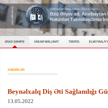
ƏSAS SƏHİFƏ
ÜMUMİ MƏLUMAT
TƏDRİS
ELMİ FƏALİY
XƏBƏRLƏR
Beynəlxalq Diş Əti Sağlamlığı Gü
13.05.2022