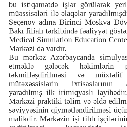
bu istiqamətdə işlər görülərək yerl
müəssisələri ilə əlaqələr yaradılmışd
Seçenov adına Birinci Moskva Dövl
Bakı filialı tərkibində fəaliyyət gö
Medical Simulation Education Cente
Mərkəzi də vardır.
Bu mərkəz Azərbaycanda simulyasi
etməklə gələcək həkimlərin pra
təkmilləşdirilməsi və müxtəli
mütəxəssislərin ixtisaslarının 
yaradılmış ilk irimiqyaslı layihədi
Mərkəzi praktiki təlim və əldə edilmi
səviyyəsinin qiymətləndirilməsi üçü
malikdir. Mərkəzin işi tibb işçiləri