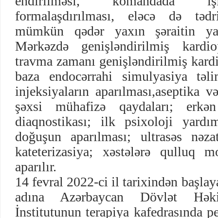
endirilməsi, komandada işl
formalaşdırılması, eləcə də tədr
mümkün qədər yaxın şəraitin yara
Mərkəzdə genişləndirilmiş kardio
travma zamanı genişləndirilmiş kard
baza endocərrahi simulyasiya təl
injeksiyaların aparılması,aseptika və
şəxsi mühafizə qaydaları; erkən
diaqnostikası; ilk psixoloji yardım
doğuşun aparılması; ultrasəs nəza
kateterizasiya; xəstələrə qulluq m
aparılır.
14 fevral 2022-ci il tarixindən başlay
adına Azərbaycan Dövlət Həkim
İnstitutunun terapiya kafedrasında p