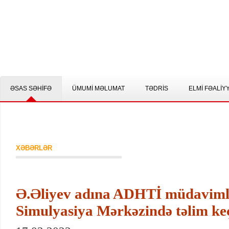
ƏSAS SƏHİFƏ
ÜMUMİ MƏLUMAT
TƏDRİS
ELMİ FƏALİY
XƏBƏRLƏR
Ə.Əliyev adına ADHTİ müdaviml
Simulyasiya Mərkəzində təlim keç