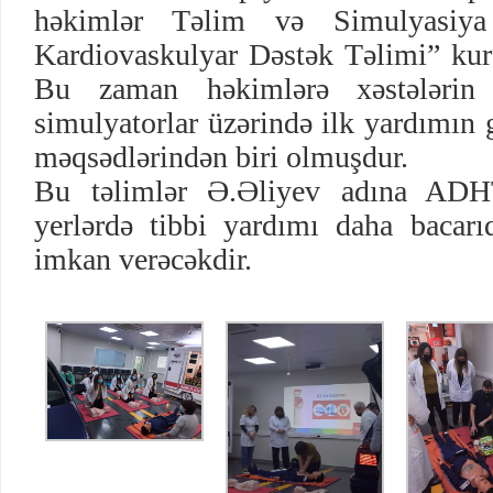
həkimlər Təlim və Simulyasiya
Kardiovaskulyar Dəstək Təlimi” kursl
Bu zaman həkimlərə xəstələrin h
simulyatorlar üzərində ilk yardımın 
məqsədlərindən biri olmuşdur.
Bu təlimlər Ə.Əliyev adına ADH
yerlərdə tibbi yardımı daha bacarıq
imkan verəcəkdir.