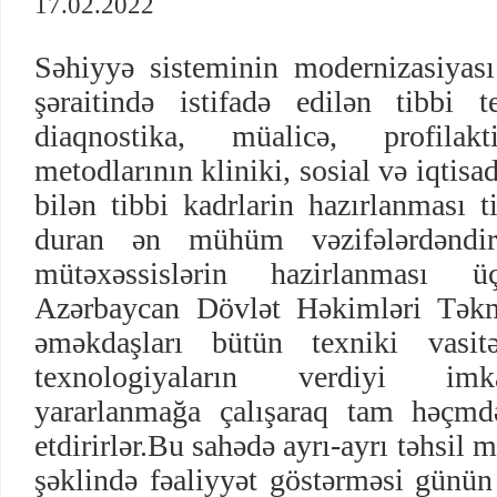
17.02.2022
Səhiyyə sisteminin modernizasiyası
şəraitində istifadə edilən tibbi t
diaqnostika, müalicə, profilak
metodlarının kliniki, sosial və iqtisad
bilən tibbi kadrlarin hazırlanması t
duran ən mühüm vəzifələrdəndir.
mütəxəssislərin hazirlanması 
Azərbaycan Dövlət Həkimləri Təkmi
əməkdaşları bütün texniki vasit
texnologiyaların verdiyi im
yararlanmağa çalışaraq tam həçmdə
etdirirlər.Bu sahədə ayrı-ayrı təhsil 
şəklində fəaliyyət göstərməsi günün 